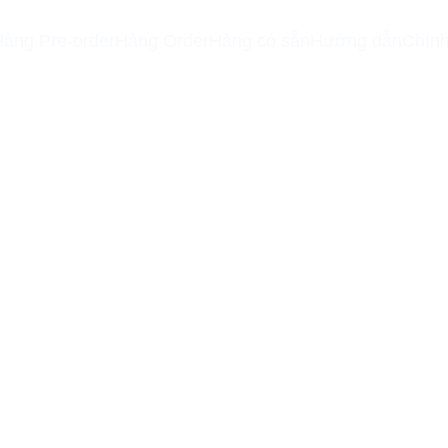
àng Pre-order
Hàng Order
Hàng có sẵn
Hướng dẫn
Chính