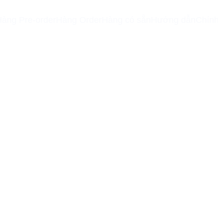
àng Pre-order
Hàng Order
Hàng có sẵn
Hướng dẫn
Chính