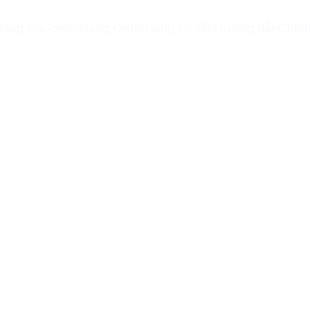
àng Pre-order
Hàng Order
Hàng có sẵn
Hướng dẫn
Chính